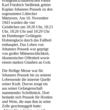
evangelisch-lutherischen Pastor
Karl Friedrich Stellbrink gehört
Kaplan Johannes Prassek zu den
sogenannten Lübecker
Märtyrern. Am 10. November
1943 wurden die vier
Geistlichen um 18:20 Uhr, 18:23
Uhr, 18:26 Uhr und 18:29 Uhr
im Hamburger Gefängnis
Holstenglacis durch das Fallbeil
enthauptet. Das Leben von
Johannes Prassek war geprägt
von großer Mitmenschlichkeit,
ökumenischer Offenheit sowie
einem starken Glauben an Gott.
Die Heilige Messe war für
Johannes Prassek bis zu seinem
Lebensende die innerste Quelle
seiner Kraft. Davon zeugt ein
aus seiner Gefangenschaft
stammendes Schriftstück. Dort
bedankt sich Prassek für Hostien
und Wein, die man ihm in seine
Zelle geschmuggelt hatte: