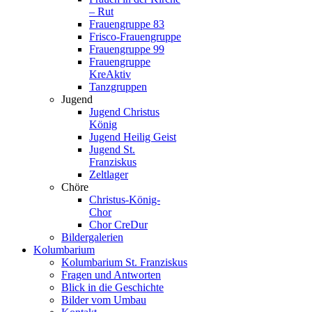
– Rut
Frauengruppe 83
Frisco-Frauengruppe
Frauengruppe 99
Frauengruppe
KreAktiv
Tanzgruppen
Jugend
Jugend Christus
König
Jugend Heilig Geist
Jugend St.
Franziskus
Zeltlager
Chöre
Christus-König-
Chor
Chor CreDur
Bildergalerien
Kolumbarium
Kolumbarium St. Franziskus
Fragen und Antworten
Blick in die Geschichte
Bilder vom Umbau