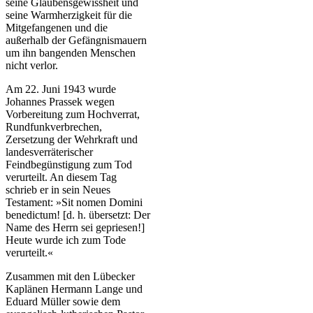
seine Glaubensgewissheit und
seine Warmherzigkeit für die
Mitgefangenen und die
außerhalb der Gefängnismauern
um ihn bangenden Menschen
nicht verlor.
Am 22. Juni 1943 wurde
Johannes Prassek wegen
Vorbereitung zum Hochverrat,
Rundfunkverbrechen,
Zersetzung der Wehrkraft und
landesverräterischer
Feindbegünstigung zum Tod
verurteilt. An diesem Tag
schrieb er in sein Neues
Testament: »Sit nomen Domini
benedictum! [d. h. übersetzt: Der
Name des Herrn sei gepriesen!]
Heute wurde ich zum Tode
verurteilt.«
Zusammen mit den Lübecker
Kaplänen Hermann Lange und
Eduard Müller sowie dem