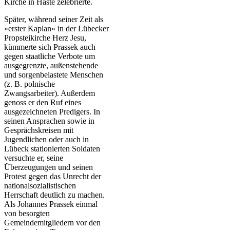
Kirche in Haste zelebrierte.
Später, während seiner Zeit als
»erster Kaplan« in der Lübecker
Propsteikirche Herz Jesu,
kümmerte sich Prassek auch
gegen staatliche Verbote um
ausgegrenzte, außenstehende
und sorgenbelastete Menschen
(z. B. polnische
Zwangsarbeiter). Außerdem
genoss er den Ruf eines
ausgezeichneten Predigers. In
seinen Ansprachen sowie in
Gesprächskreisen mit
Jugendlichen oder auch in
Lübeck stationierten Soldaten
versuchte er, seine
Überzeugungen und seinen
Protest gegen das Unrecht der
nationalsozialistischen
Herrschaft deutlich zu machen.
Als Johannes Prassek einmal
von besorgten
Gemeindemitgliedern vor den