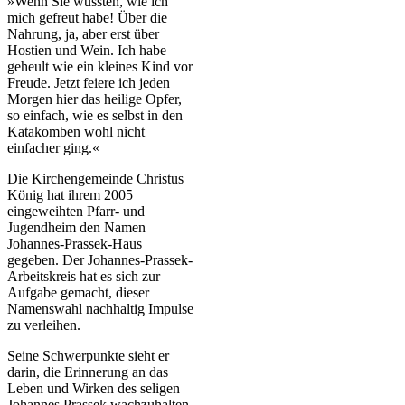
»Wenn Sie wüssten, wie ich
mich gefreut habe! Über die
Nahrung, ja, aber erst über
Hostien und Wein. Ich habe
geheult wie ein kleines Kind vor
Freude. Jetzt feiere ich jeden
Morgen hier das heilige Opfer,
so einfach, wie es selbst in den
Katakomben wohl nicht
einfacher ging.«
Die Kirchengemeinde Christus
König hat ihrem 2005
eingeweihten Pfarr- und
Jugendheim den Namen
Johannes-Prassek-Haus
gegeben. Der Johannes-Prassek-
Arbeitskreis hat es sich zur
Aufgabe gemacht, dieser
Namenswahl nachhaltig Impulse
zu verleihen.
Seine Schwerpunkte sieht er
darin, die Erinnerung an das
Leben und Wirken des seligen
Johannes Prassek wachzuhalten,