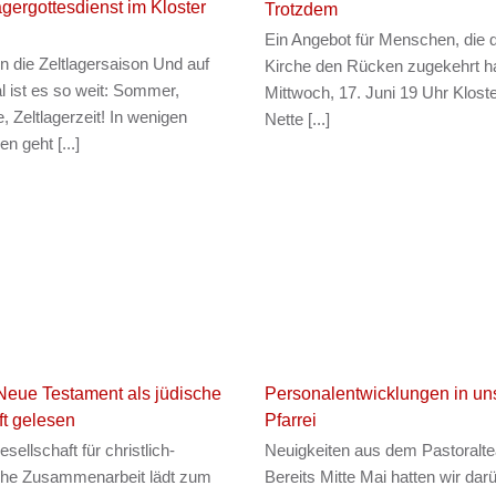
agergottesdienst im Kloster
Trotzdem
Ein Angebot für Menschen, die 
in die Zeltlagersaison Und auf
Kirche den Rücken zugekehrt 
l ist es so weit: Sommer,
Mittwoch, 17. Juni 19 Uhr Klost
, Zeltlagerzeit! In wenigen
Nette [...]
n geht [...]
eue Testament als jüdische
Personalentwicklungen in un
ft gelesen
Pfarrei
sellschaft für christlich-
Neuigkeiten aus dem Pastoralt
che Zusammenarbeit lädt zum
Bereits Mitte Mai hatten wir dar