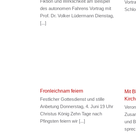
Fiktion und Wirklichkeit am Beispiel
Vortr
des autonomen Fahrens Vortrag mit
Schlos
Prof. Dr. Volker Lüdermann Dienstag,
[...]
Fronleichnam feiern
Mit 
Kirch
Festlicher Gottesdienst und stille
Anbetung Donnerstag, 4. Juni 19 Uhr
Veroni
Christus König Zehn Tage nach
Zusam
Pfingsten feiern wir [...]
und B
sprech