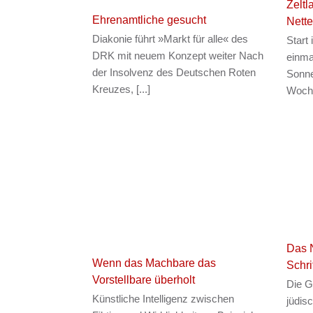
Zeltl
Ehrenamtliche gesucht
Nette
Diakonie führt »Markt für alle« des
Start 
DRK mit neuem Konzept weiter Nach
einma
der Insolvenz des Deutschen Roten
Sonne
Kreuzes, [...]
Woche
Das N
Wenn das Machbare das
Schri
Vorstellbare überholt
Die Ge
Künstliche Intelligenz zwischen
jüdis