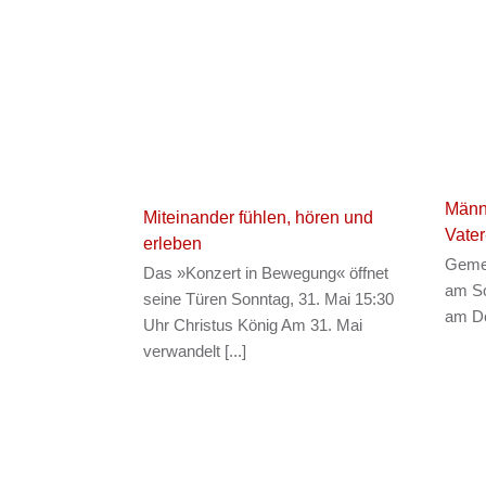
Männe
Miteinander fühlen, hören und
Vater
erleben
Gemei
Das »Konzert in Bewegung« öffnet
am So
seine Türen Sonntag, 31. Mai 15:30
am Do
Uhr Christus König Am 31. Mai
verwandelt [...]