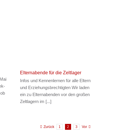
Elternabende für die Zeltlager
 Mai
Infos und Kennenlernen für alle Eltern
ek-
und Erziehungsbrechtigten Wir laden
 ob
ein zu Elternabenden vor den großen
Zeltlagern im [...]
Zurück
1
2
3
Vor