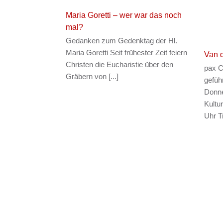
Maria Goretti – wer war das noch
mal?
Gedanken zum Gedenktag der Hl.
Maria Goretti Seit frühester Zeit feiern
Van 
Christen die Eucharistie über den
pax Ch
Gräbern von [...]
gefüh
Donne
Kultu
Uhr Tr