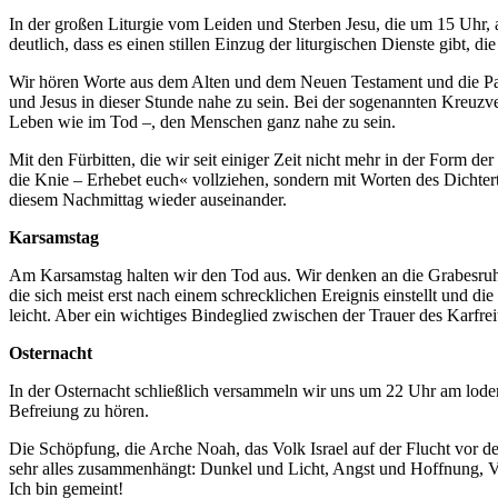
In der großen Liturgie vom Leiden und Sterben Jesu, die um 15 Uhr, al
deutlich, dass es einen stillen Einzug der liturgischen Dienste gibt,
Wir hören Worte aus dem Alten und dem Neuen Testament und die Pass
und Jesus in dieser Stunde nahe zu sein. Bei der sogenannten Kreuzv
Leben wie im Tod –, den Menschen ganz nahe zu sein.
Mit den Fürbitten, die wir seit einiger Zeit nicht mehr in der Form 
die Knie – Erhebet euch« vollziehen, sondern mit Worten des Dichte
diesem Nachmittag wieder auseinander.
Karsamstag
Am Karsamstag halten wir den Tod aus. Wir denken an die Grabesruhe 
die sich meist erst nach einem schrecklichen Ereignis einstellt und d
leicht. Aber ein wichtiges Bindeglied zwischen der Trauer des Karfre
Osternacht
In der Osternacht schließlich versammeln wir uns um 22 Uhr am loder
Befreiung zu hören.
Die Schöpfung, die Arche Noah, das Volk Israel auf der Flucht vor 
sehr alles zusammenhängt: Dunkel und Licht, Angst und Hoffnung, Ve
Ich bin gemeint!