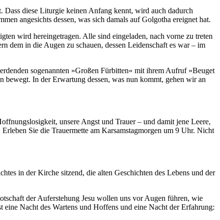
st. Dass diese Liturgie keinen Anfang kennt, wird auch dadurch
tummen angesichts dessen, was sich damals auf Golgotha ereignet hat.
en wird hereingetragen. Alle sind eingeladen, nach vorne zu treten
dern dem in die Augen zu schauen, dessen Leidenschaft es war – im
er werdenden sogenannten »Großen Fürbitten« mit ihrem Aufruf »Beuget
hen bewegt. In der Erwartung dessen, was nun kommt, gehen wir an
offnungslosigkeit, unsere Angst und Trauer – und damit jene Leere,
latz. Erleben Sie die Trauermette am Karsamstagmorgen um 9 Uhr. Nicht
htes in der Kirche sitzend, die alten Geschichten des Lebens und der
otschaft der Auferstehung Jesu wollen uns vor Augen führen, wie
t eine Nacht des Wartens und Hoffens und eine Nacht der Erfahrung: