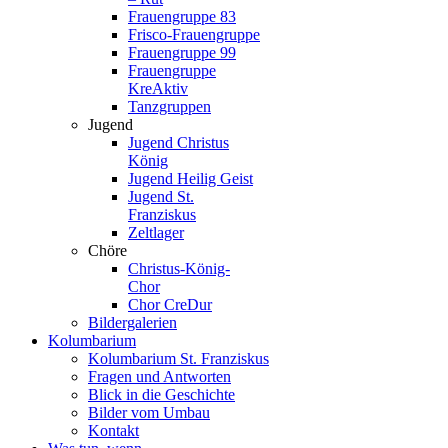
Frauengruppe 83
Frisco-Frauengruppe
Frauengruppe 99
Frauengruppe
KreAktiv
Tanzgruppen
Jugend
Jugend Christus
König
Jugend Heilig Geist
Jugend St.
Franziskus
Zeltlager
Chöre
Christus-König-
Chor
Chor CreDur
Bildergalerien
Kolumbarium
Kolumbarium St. Franziskus
Fragen und Antworten
Blick in die Geschichte
Bilder vom Umbau
Kontakt