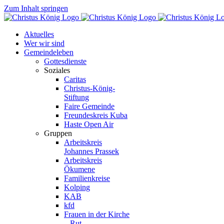
Zum Inhalt springen
Aktuelles
Wer wir sind
Gemeindeleben
Gottesdienste
Soziales
Caritas
Christus-König-
Stiftung
Faire Gemeinde
Freundeskreis Kuba
Haste Open Air
Gruppen
Arbeitskreis
Johannes Prassek
Arbeitskreis
Ökumene
Familienkreise
Kolping
KAB
kfd
Frauen in der Kirche
– Rut