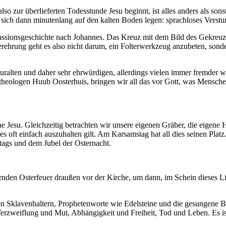
so zur überlieferten Todesstunde Jesu beginnt, ist alles anders als son
 die sich dann minutenlang auf den kalten Boden legen: sprachloses Vers
ionsgeschichte nach Johannes. Das Kreuz mit dem Bild des Gekreuzigt
erehrung geht es also nicht darum, ein Folterwerkzeug anzubeten, son
der uralten und daher sehr ehrwürdigen, allerdings vielen immer fremd
rtheologen Huub Oosterhuis, bringen wir all das vor Gott, was Mensc
Jesu. Gleichzeitig betrachten wir unsere eigenen Gräber, die eigene H
ie es oft einfach auszuhalten gilt. Am Karsamstag hat all dies seinen P
itags und dem Jubel der Osternacht.
nden Osterfeuer draußen vor der Kirche, um dann, im Schein dieses Lic
den Sklavenhaltern, Prophetenworte wie Edelsteine und die gesungene B
rzweiflung und Mut, Abhängigkeit und Freiheit, Tod und Leben. Es is