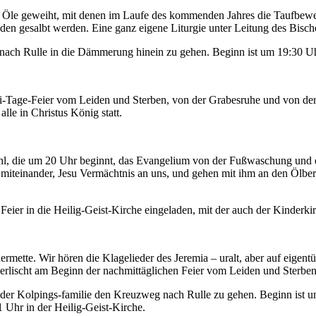
e geweiht, mit denen im Laufe des kommenden Jahres die Taufbewerb
n gesalbt werden. Eine ganz eigene Liturgie unter Leitung des Bischo
nach Rulle in die Dämmerung hinein zu gehen. Beginn ist um 19:30 Uh
Tage-Feier vom Leiden und Sterben, von der Grabesruhe und von der Au
alle in Christus König statt.
, die um 20 Uhr beginnt, das Evangelium von der Fußwaschung und er
 miteinander, Jesu Vermächtnis an uns, und gehen mit ihm an den Ölberg:
eier in die Heilig-Geist-Kirche eingeladen, mit der auch der Kinderki
mette. Wir hören die Klagelieder des Jeremia – uralt, aber auf eigentü
 erlischt am Beginn der nachmittäglichen Feier vom Leiden und Sterben
t der Kolpings-familie den Kreuzweg nach Rulle zu gehen. Beginn ist 
 Uhr in der Heilig-Geist-Kirche.